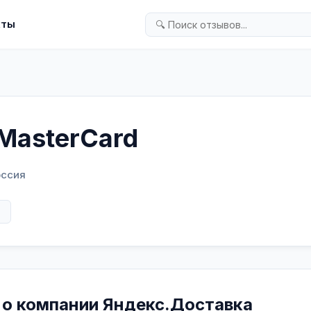
кты
MasterCard
оссия
в
 о компании Яндекс.Доставка