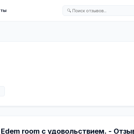
кты
в
 Edem room с удовольствием. - Отзы