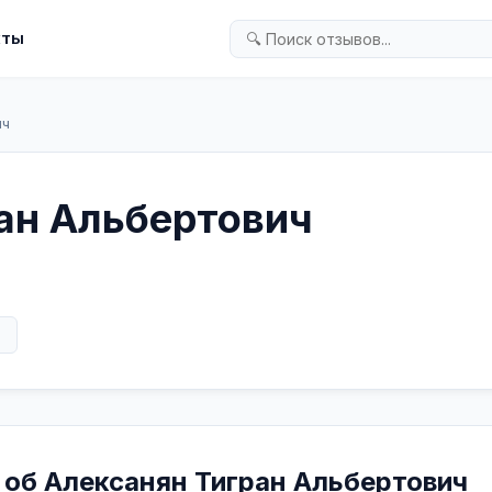
кты
ич
ан Альбертович
в
 об Алексанян Тигран Альбертович