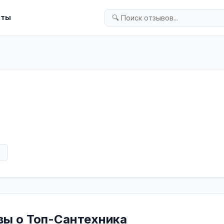
кты
а
в
вы о Топ-Сантехника