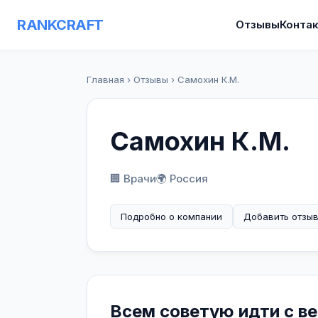
RANKCRAFT
Отзывы
Конта
Главная
›
Отзывы
›
Самохин К.М.
Самохин К.М.
🏢 Врачи
🌍 Россия
Подробно о компании
Добавить отзы
Всем советую идти с в