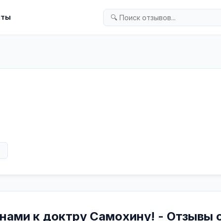
кты
в
енами к доктру Самохину! - Отзывы 