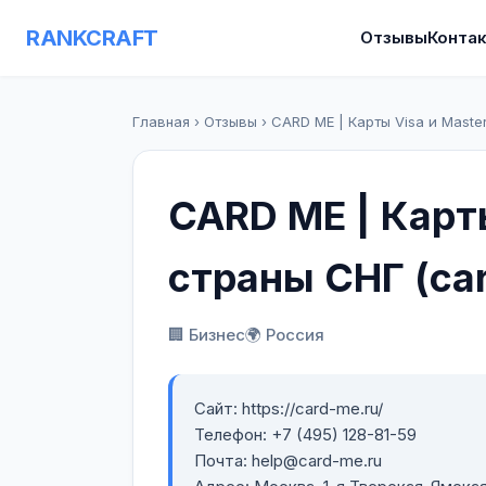
RANKCRAFT
Отзывы
Конта
Главная
›
Отзывы
›
CARD ME | Карты Visa и Maste
CARD ME | Карты
страны СНГ (ca
🏢 Бизнес
🌍 Россия
Сайт: https://card-me.ru/
Телефон: +7 (495) 128-81-59
Почта: help@card-me.ru