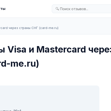
кты
rcard через страны СНГ (card-me.ru)
 Visa и Mastercard чере
rd-me.ru)