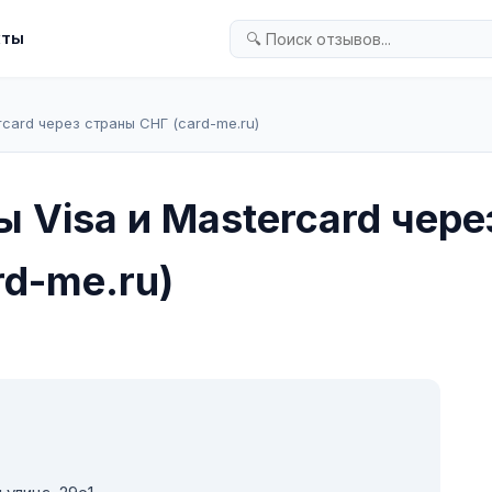
кты
rcard через страны СНГ (card-me.ru)
 Visa и Mastercard чере
rd-me.ru)