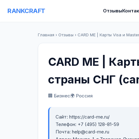
RANKCRAFT
Отзывы
Конта
Главная
›
Отзывы
›
CARD ME | Карты Visa и Maste
CARD ME | Карты
страны СНГ (ca
🏢 Бизнес
🌍 Россия
Сайт: https://card-me.ru/
Телефон: +7 (495) 128-81-59
Почта: help@card-me.ru