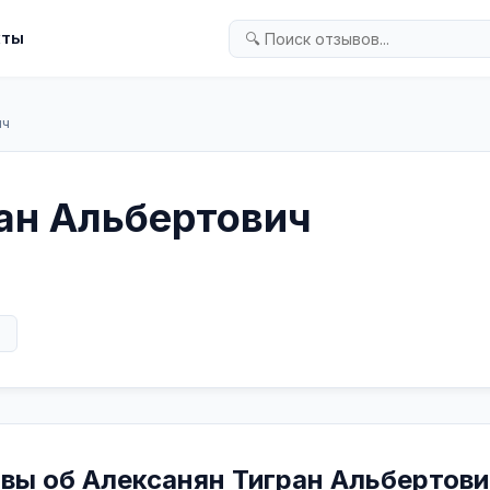
кты
ич
ан Альбертович
в
ывы об Алексанян Тигран Альбертови