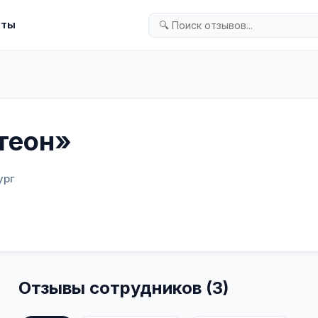
кты
теон»
ург
Отзывы сотрудников (3)