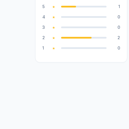
5
1
★
4
0
★
3
0
★
2
2
★
1
0
★