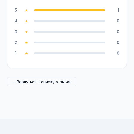
5
1
★
4
0
★
3
0
★
2
0
★
1
0
★
← Вернуться к списку отзывов