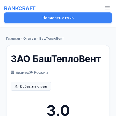
☰
RANKCRAFT
Написать отзыв
Главная
›
Отзывы
›
БашТеплоВент
ЗАО БашТеплоВент
🏢 Бизнес
🌍 Россия
✍️ Добавить отзыв
3.0