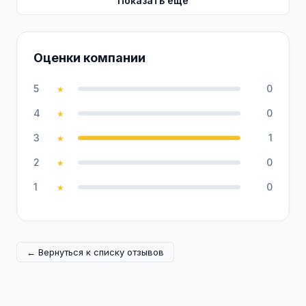
Показать ещё
Оценки компании
5
0
★
4
0
★
3
1
★
2
0
★
1
0
★
← Вернуться к списку отзывов