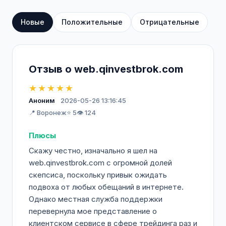
персонализированный подход к каждому
инвестору. Присоединяйтесь к
Новые
Положительные
Отрицательные
web.qinvestbrok.com и начните строить
свое финансовое будущее уже сегодня!
Сделайте шаг к независимости и
стабильности с нашим надежным
Отзыв о web.qinvestbrok.com
брокером.
★★★★★
Аноним
2026-05-26 13:16:45
📍 Воронеж
⭐ 5
👁️ 124
Плюсы
Скажу честно, изначально я шел на
web.qinvestbrok.com с огромной долей
скепсиса, поскольку привык ожидать
подвоха от любых обещаний в интернете.
Однако местная служба поддержки
перевернула мое представление о
клиентском сервисе в сфере трейдинга раз и