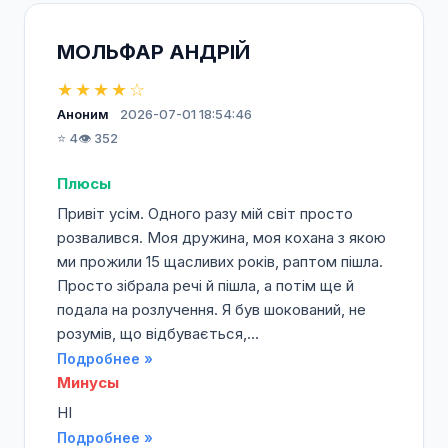
МОЛЬФАР АНДРІЙ
★★★★☆
Аноним
2026-07-01 18:54:46
⭐ 4
👁️ 352
Плюсы
Привіт усім. Одного разу мій світ просто
розвалився. Моя дружина, моя кохана з якою
ми прожили 15 щасливих років, раптом пішла.
Просто зібрала речі й пішла, а потім ще й
подала на розлучення. Я був шокований, не
розумів, що відбувається,...
Подробнее »
Минусы
НІ
Подробнее »