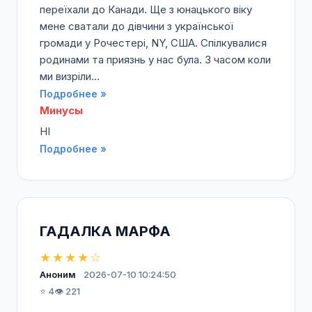
переїхали до Канади. Ще з юнацького віку
мене сватали до дівчини з української
громади у Рочестері, NY, США. Спілкувалися
родинами та приязнь у нас була. З часом коли
ми визріли...
Подробнее »
Минусы
НІ
Подробнее »
ГАДАЛКА МАРФА
★★★★☆
Аноним
2026-07-10 10:24:50
⭐ 4
👁️ 221