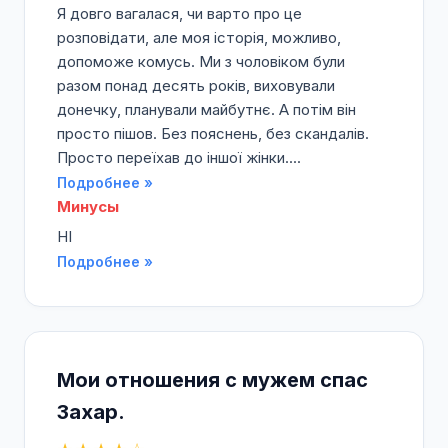
Я довго вагалася, чи варто про це
розповідати, але моя історія, можливо,
допоможе комусь. Ми з чоловіком були
разом понад десять років, виховували
донечку, планували майбутнє. А потім він
просто пішов. Без пояснень, без скандалів.
Просто переїхав до іншої жінки....
Подробнее »
Минусы
НІ
Подробнее »
Мои отношения с мужем спас
Захар.