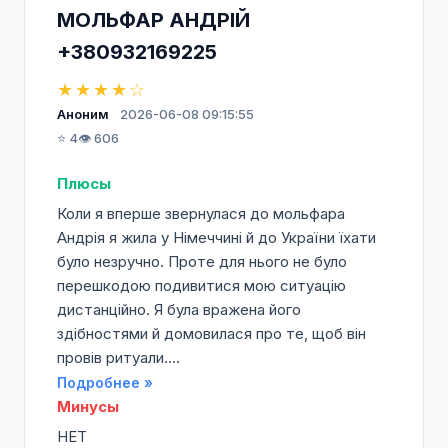
МОЛЬФАР АНДРІЙ
+380932169225
★★★★☆
Аноним
2026-06-08 09:15:55
⭐ 4
👁️ 606
Плюсы
Коли я вперше звернулася до мольфара
Андрія я жила у Німеччині й до України їхати
було незручно. Проте для нього не було
перешкодою подивитися мою ситуацію
дистанційно. Я була вражена його
здібностями й домовилася про те, щоб він
провів ритуали....
Подробнее »
Минусы
НЕТ