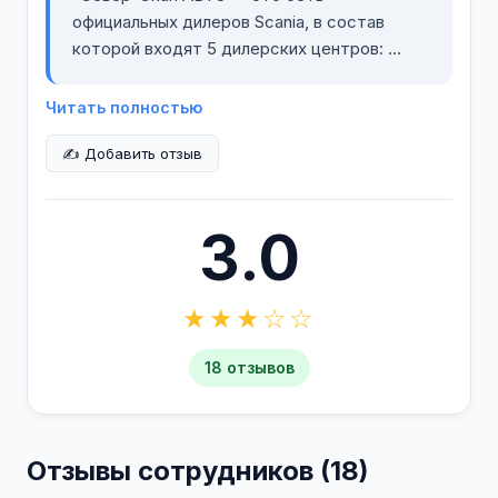
официальных дилеров Scania, в состав
которой входят 5 дилерских центров:
Читать полностью
Север-Скан АВТО (Московская область)
✍️ Добавить отзыв
Верхневолжский ТехЦентр Грузовые
Машины (г.Тверь)
Кемерово-Скан Грузовые Машины
3.0
(г.Новокузнецк)
Кемерово-Скан Грузовые Машины
(г.Кемерово)
★★★☆☆
Южный Урал Скан (г.Челябинск)
18 отзывов
Дилерский центр SCANIA компании
«Север-Скан АВТО» расположен на
площади 1,5 га в Солнечногорском районе
Отзывы сотрудников (18)
Московской области в районе пересечения