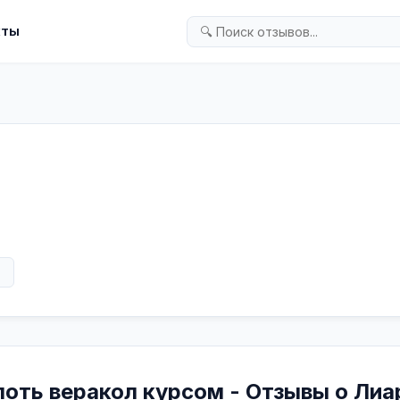
кты
в
лоть веракол курсом - Отзывы о Лиа