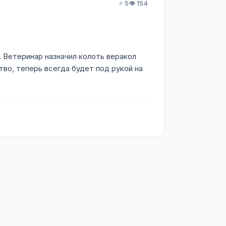
⭐ 5
👁️ 154
о. Ветеринар назначил колоть веракол
тво, теперь всегда будет под рукой на