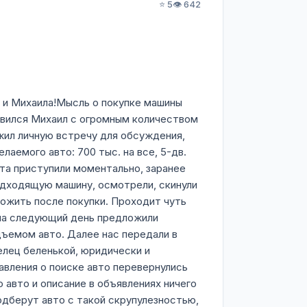
⭐ 5
👁️ 642
а и Михаила!Мысль о покупке машины
появился Михаил с огромным количеством
жил личную встречу для обсуждения,
аемого авто: 700 тыс. на все, 5-дв.
та приступили моментально, заранее
одходящую машину, осмотрели, скинули
вложить после покупки. Проходит чуть
 на следующий день предложили
ъемом авто. Далее нас передали в
елец беленькой, юридически и
тавления о поиске авто перевернулись
о авто и описание в объявлениях ничего
одберут авто с такой скрупулезностью,