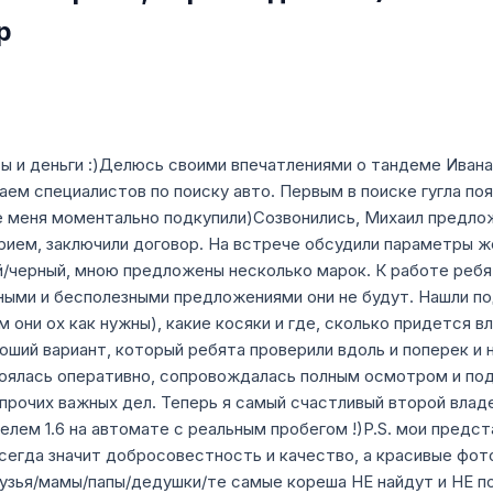
р
рвы и деньги :)Делюсь своими впечатлениями о тандеме Иван
 наем специалистов по поиску авто. Первым в поиске гугла 
е меня моментально подкупили)Созвонились, Михаил предло
ием, заключили договор. На встрече обсудили параметры жел
й/черный, мною предложены несколько марок. К работе ребя
тными и бесполезными предложениями они не будут. Нашли п
м они ох как нужны), какие косяки и где, сколько придется 
оший вариант, который ребята проверили вдоль и поперек и
оялась оперативно, сопровождалась полным осмотром и под
 прочих важных дел. Теперь я самый счастливый второй влад
телем 1.6 на автомате с реальным пробегом !)P.S. мои предс
 всегда значит добросовестность и качество, а красивые фот
друзья/мамы/папы/дедушки/те самые кореша НЕ найдут и НЕ п