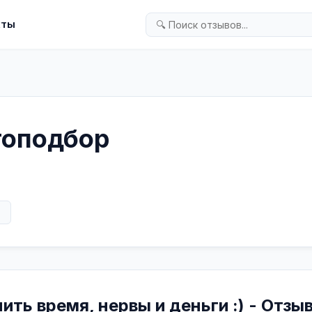
кты
втоподбор
в
ить время, нервы и деньги :) - Отзы