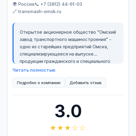
🌍 Россия
📞 +7 (3812) 44-61-03
🔗 transmash-omsk.ru
Открытое акционерное общество "Омский
завод транспортного машиностроения" -
одно из старейших предприятий Омска,
специализирующееся на выпуске
продукции гражданского и специального
назначения.
Читать полностью
Подробно о компании
ОАО "Омсктрансмаш" активно развивает
Добавить отзыв
новые направления в производственной
деятельности. В планах предприятия
3.0
развитие литейного производства,
увеличение объемов работ по ремонту и
модернизации спецтехники, а также
★★★☆☆
дальнейшее развитие опытного
производства.