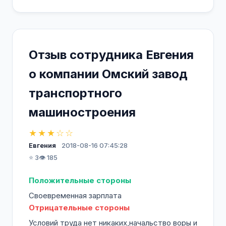
Сегодня ОАО "Омсктрансмаш" - это
стабильно работающее предприятие,
которое заинтересовано в привлечении на
Отзыв сотрудника Евгения
работу высококвалифицированных кадров.
о компании Омский завод
На предприятии действует система
транспортного
целевой контрактной подготовки
инженерно-технических работников. Мы
машиностроения
сотрудничаем с ведущими ВУЗами и
учебными заведениями нашего города, –
★★★☆☆
«Омский государственный технический
Евгения
2018-08-16 07:45:28
университет», «Омский государственный
⭐ 3
👁️ 185
университет путей сообщения» и «Омский
авиационный колледж им. Н. Е.
Положительные стороны
Жуковского».
Своевременная зарплата
Отрицательные стороны
Мы гарантируем официальное
Условий труда нет никаких,начальство воры и