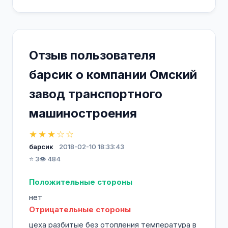
Сегодня ОАО "Омсктрансмаш" - это
стабильно работающее предприятие,
которое заинтересовано в привлечении на
Отзыв пользователя
работу высококвалифицированных кадров.
барсик о компании Омский
На предприятии действует система
завод транспортного
целевой контрактной подготовки
инженерно-технических работников. Мы
машиностроения
сотрудничаем с ведущими ВУЗами и
учебными заведениями нашего города, –
★★★☆☆
«Омский государственный технический
барсик
2018-02-10 18:33:43
университет», «Омский государственный
⭐ 3
👁️ 484
университет путей сообщения» и «Омский
авиационный колледж им. Н. Е.
Положительные стороны
Жуковского».
нет
Отрицательные стороны
Мы гарантируем официальное
цеха разбитые без отопления температура в