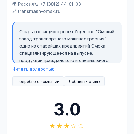
🌍 Россия
📞 +7 (3812) 44-61-03
🔗 transmash-omsk.ru
Открытое акционерное общество "Омский
завод транспортного машиностроения" -
одно из старейших предприятий Омска,
специализирующееся на выпуске
продукции гражданского и специального
назначения.
Читать полностью
Подробно о компании
ОАО "Омсктрансмаш" активно развивает
Добавить отзыв
новые направления в производственной
деятельности. В планах предприятия
3.0
развитие литейного производства,
увеличение объемов работ по ремонту и
модернизации спецтехники, а также
★★★☆☆
дальнейшее развитие опытного
производства.