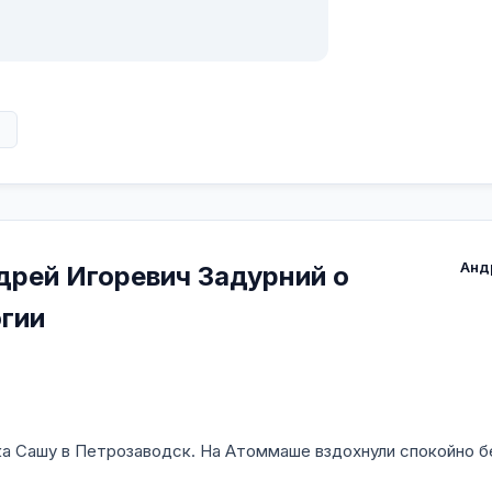
в
Анд
дрей Игоревич Задурний о
гии
ка Сашу в Петрозаводск. На Атоммаше вздохнули спокойно бе