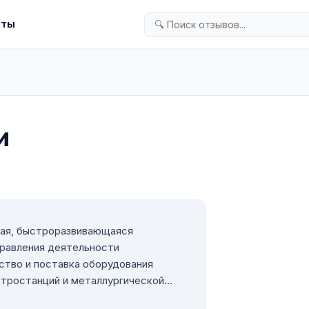
кты
и
ая, быстроразвивающаяся
правления деятельности
дство и поставка оборудования
ктростанций и металлургической