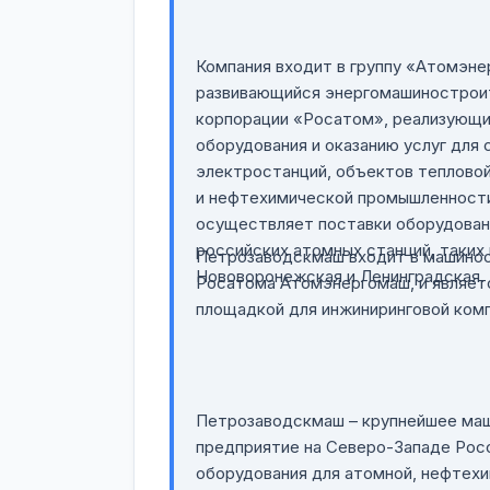
Компания входит в группу «Атомэне
развивающийся энергомашиностроит
корпорации «Росатом», реализующи
оборудования и оказанию услуг для
электростанций, объектов тепловой
и нефтехимической промышленности
осуществляет поставки оборудован
российских атомных станций, таких 
Петрозаводскмаш входит в машинос
Нововоронежская и Ленинградская.
Росатома Атомэнергомаш, и являет
площадкой для инжиниринговой комп
Петрозаводскмаш – крупнейшее ма
предприятие на Северо-Западе Рос
оборудования для атомной, нефтех