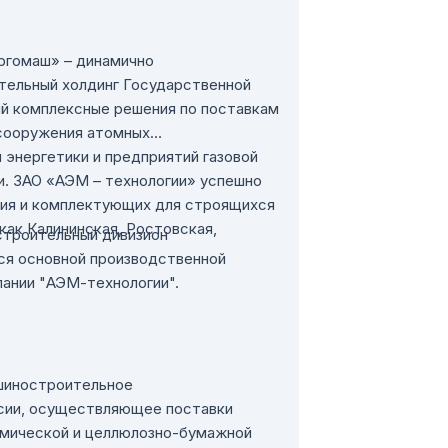
ргомаш» – динамично
ельный холдинг Государственной
й комплексные решения по поставкам
 сооружения атомных
 энергетики и предприятий газовой
. ЗАО «АЭМ – технологии» успешно
ия и комплектующих для строящихся
как Калининская, Ростовская,
троительный дивизион
ся основной производственной
ании "АЭМ-технологии".
шиностроительное
сии, осуществляющее поставки
имической и целлюлозно-бумажной