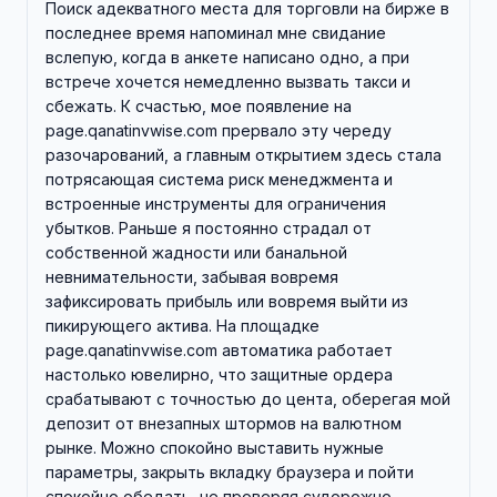
Поиск адекватного места для торговли на бирже в
последнее время напоминал мне свидание
вслепую, когда в анкете написано одно, а при
встрече хочется немедленно вызвать такси и
сбежать. К счастью, мое появление на
page.qanatinvwise.com прервало эту череду
разочарований, а главным открытием здесь стала
потрясающая система риск менеджмента и
встроенные инструменты для ограничения
убытков. Раньше я постоянно страдал от
собственной жадности или банальной
невнимательности, забывая вовремя
зафиксировать прибыль или вовремя выйти из
пикирующего актива. На площадке
page.qanatinvwise.com автоматика работает
настолько ювелирно, что защитные ордера
срабатывают с точностью до цента, оберегая мой
депозит от внезапных штормов на валютном
рынке. Можно спокойно выставить нужные
параметры, закрыть вкладку браузера и пойти
спокойно обедать, не проверяя судорожно