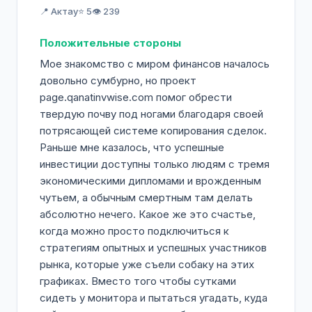
Форекс. Начните свой путь к успеху уже
📍 Актау
⭐ 5
👁️ 239
сегодня!
Положительные стороны
Мое знакомство с миром финансов началось
довольно сумбурно, но проект
page.qanatinvwise.com помог обрести
твердую почву под ногами благодаря своей
потрясающей системе копирования сделок.
Раньше мне казалось, что успешные
инвестиции доступны только людям с тремя
экономическими дипломами и врожденным
чутьем, а обычным смертным там делать
абсолютно нечего. Какое же это счастье,
когда можно просто подключиться к
стратегиям опытных и успешных участников
рынка, которые уже съели собаку на этих
графиках. Вместо того чтобы сутками
сидеть у монитора и пытаться угадать, куда