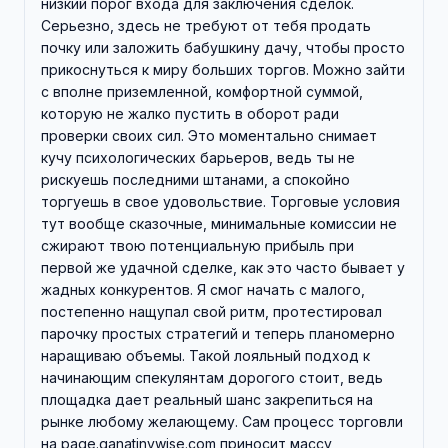
низкий порог входа для заключения сделок.
Серьезно, здесь не требуют от тебя продать
почку или заложить бабушкину дачу, чтобы просто
прикоснуться к миру больших торгов. Можно зайти
с вполне приземленной, комфортной суммой,
которую не жалко пустить в оборот ради
проверки своих сил. Это моментально снимает
кучу психологических барьеров, ведь ты не
рискуешь последними штанами, а спокойно
торгуешь в свое удовольствие. Торговые условия
тут вообще сказочные, минимальные комиссии не
сжирают твою потенциальную прибыль при
первой же удачной сделке, как это часто бывает у
жадных конкурентов. Я смог начать с малого,
постепенно нащупал свой ритм, протестировал
парочку простых стратегий и теперь планомерно
наращиваю объемы. Такой лояльный подход к
начинающим спекулянтам дорогого стоит, ведь
площадка дает реальный шанс закрепиться на
рынке любому желающему. Сам процесс торговли
на page.qanatinvwise.com приносит массу