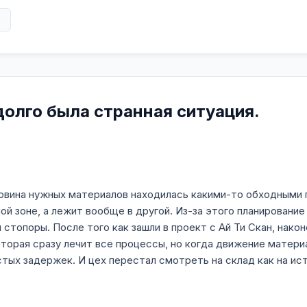
в
долго была странная ситуация.
ловина нужных материалов находилась какими-то обходными 
ной зоне, а лежит вообще в другой. Из-за этого планирование
 стопоры. После того как зашли в проект с Ай Ти Скан, нако
оторая сразу лечит все процессы, но когда движение матери
стых задержек. И цех перестал смотреть на склад как на ис