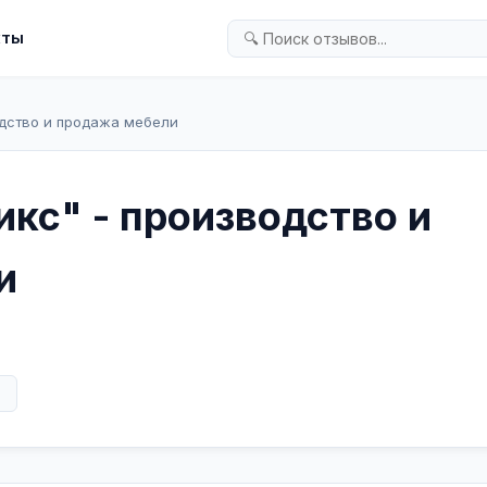
кты
одство и продажа мебели
кс" - производство и
и
в