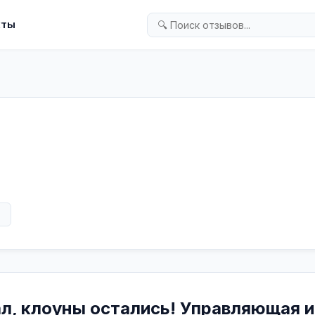
кты
в
ал, клоуны остались! Управляющая и