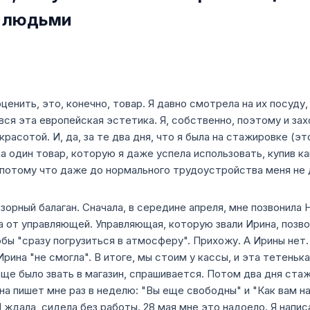
д людьми
ценить, это, конечно, товар. Я давно смотрела на их посуду
ся эта европейская эстетика. Я, собственно, поэтому и зах
расотой. И, да, за те два дня, что я была на стажировке (это
на один товар, которую я даже успела использовать, купив 
, потому что даже до нормального трудоустройства меня не 
зорный балаган. Сначала, в середине апреля, мне позвонила 
 от управляющей. Управляющая, которую звали Ирина, позвон
обы "сразу погрузиться в атмосферу". Прихожу. А Ирины нет
Ирина "не смогла". В итоге, мы стоим у кассы, и эта тетеньк
ще было звать в магазин, спрашивается. Потом два дня стажи
на пишет мне раз в неделю: "Вы еще свободны" и "Как вам на
ждала, сидела без работы. 28 мая мне это надоело. Я написа