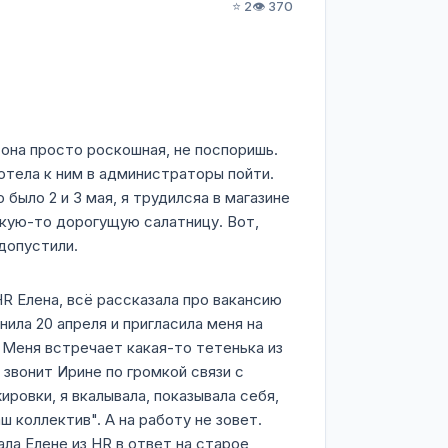
⭐ 2
👁️ 370
, она просто роскошная, не поспоришь.
отела к ним в администраторы пойти.
 было 2 и 3 мая, я трудилсяа в магазине
какую-то дорогущую салатницу. Вот,
допустили.
HR Елена, всё рассказала про вакансию
ила 20 апреля и пригласила меня на
. Меня встречает какая-то тетенька из
а звонит Ирине по громкой связи с
ровки, я вкалывала, показывала себя,
ш коллектив". А на работу не зовет.
ла Елене из HR в ответ на старое