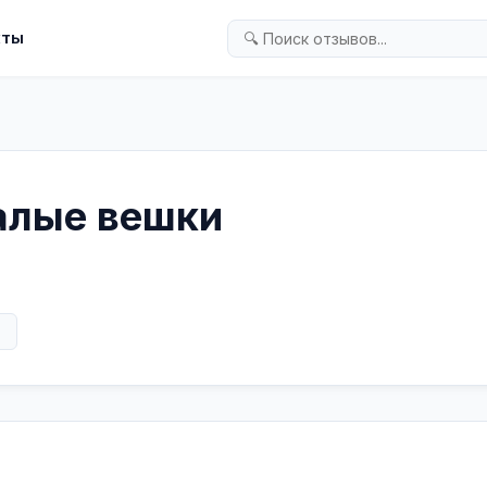
кты
алые вешки
в