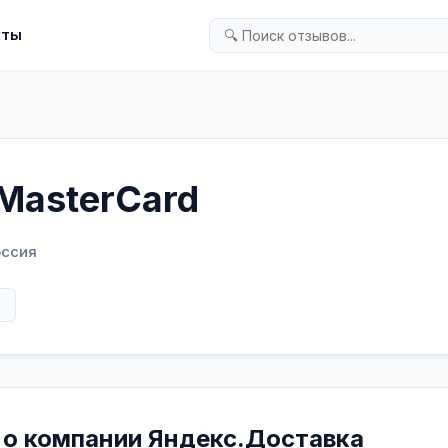
кты
MasterCard
оссия
в
 о компании Яндекс.Доставка