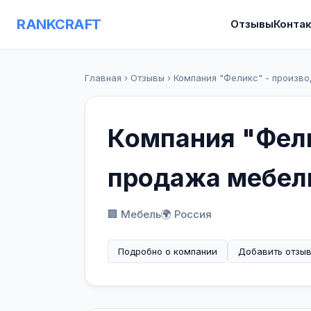
RANKCRAFT
Отзывы
Конта
Главная
›
Отзывы
›
Компания "Феликс" - произв
Компания "Фели
продажа мебел
🏢 Мебель
🌍 Россия
Подробно о компании
Добавить отзы