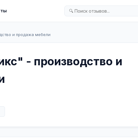
кты
одство и продажа мебели
кс" - производство и
и
в