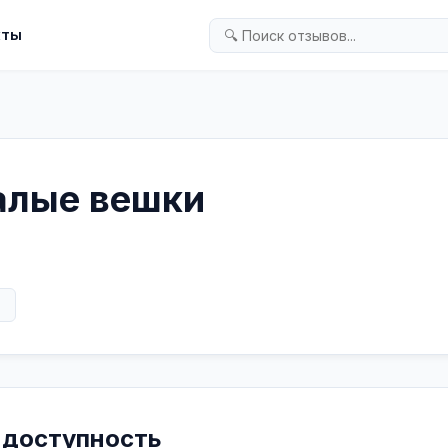
кты
алые вешки
в
 доступность