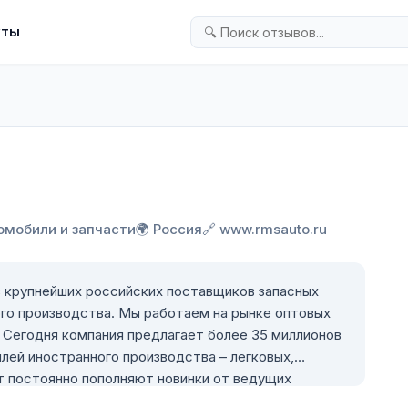
кты
томобили и запчасти
🌍 Россия
🔗 www.rmsauto.ru
 работаем на рынке оптовых
. Сегодня компания предлагает более 35 миллионов
лей иностранного производства – легковых,
т постоянно пополняют новинки от ведущих
о» выстроила прочные партнерские отношения с