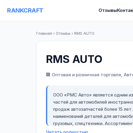
RANKCRAFT
Отзывы
Конта
Главная
›
Отзывы
›
RMS AUTO
RMS AUTO
🏢 Оптовая и розничная торговля, Ав
ООО «РМС Авто» является одним из крупнейших российских поставщиков запасных
частей для автомобилей иностранного производства. Мы
продаж автозапчастей более 15 лет
наименований деталей для автомоби
грузовых, спецтехники. Ассортимен
мировых производителей. «РМС Авт
Читать полностью