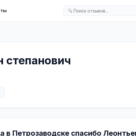
кты
н степанович
в
ца в Петрозаводске спасибо Леонтье