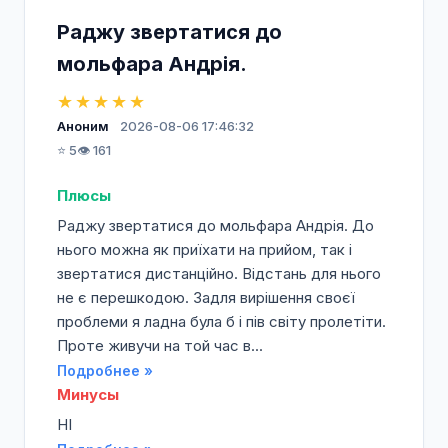
Раджу звертатися до
мольфара Андрія.
★★★★★
Аноним
2026-08-06 17:46:32
⭐ 5
👁️ 161
Плюсы
Раджу звертатися до мольфара Андрія. До
нього можна як приїхати на прийом, так і
звертатися дистанційно. Відстань для нього
не є перешкодою. Задля вирішення своєї
проблеми я ладна була б і пів світу пролетіти.
Проте живучи на той час в...
Подробнее »
Минусы
НІ