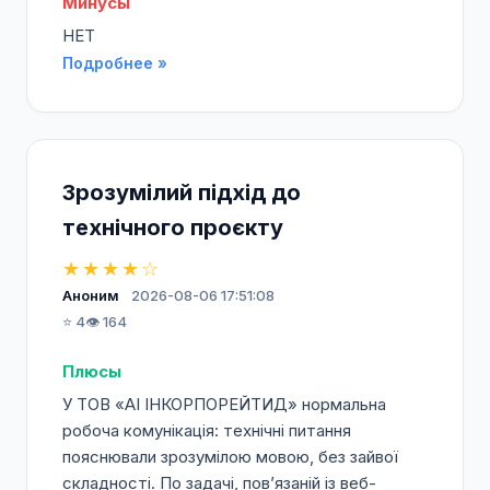
Минусы
НЕТ
Подробнее »
Зрозумілий підхід до
технічного проєкту
★★★★☆
Аноним
2026-08-06 17:51:08
⭐ 4
👁️ 164
Плюсы
У ТОВ «АІ ІНКОРПОРЕЙТИД» нормальна
робоча комунікація: технічні питання
пояснювали зрозумілою мовою, без зайвої
складності. По задачі, пов’язаній із веб-