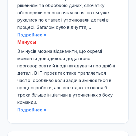
рішенням та обробкою даних, спочатку
обговорили основні очікування, потім уже
рухалися по етапах і уточнювали деталі в
процесі. Загалом було відчуття,...
Подробнее »
Минусы
З мінусів можна відзначити, що окремі
моменти доводилося додатково
проговорювати й іноді нагадувати про дрібні
деталі. В IT-проєктах таке трапляється
часто, особливо коли задача змінюється в
процесі роботи, але все одно хотілося б
трохи більше ініціативи в уточненнях з боку
команди.
Подробнее »